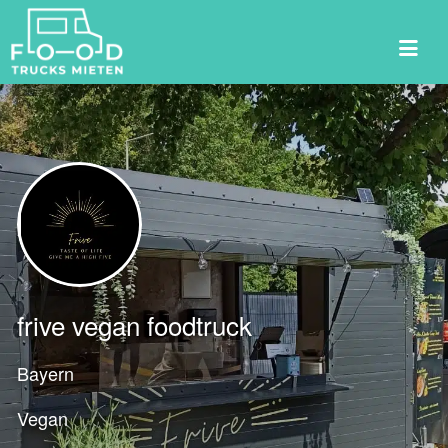
Suchen
nach:
frive vegan foodtruck
Bayern
Vegan