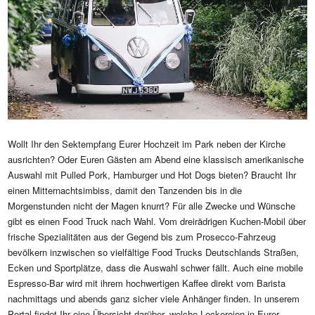
Wollt Ihr den Sektempfang Eurer Hochzeit im Park neben der Kirche
ausrichten? Oder Euren Gästen am Abend eine klassisch amerikanische
Auswahl mit Pulled Pork, Hamburger und Hot Dogs bieten? Braucht Ihr
einen Mitternachtsimbiss, damit den Tanzenden bis in die
Morgenstunden nicht der Magen knurrt? Für alle Zwecke und Wünsche
gibt es einen Food Truck nach Wahl. Vom dreirädrigen Kuchen-Mobil über
frische Spezialitäten aus der Gegend bis zum Prosecco-Fahrzeug
bevölkern inzwischen so vielfältige Food Trucks Deutschlands Straßen,
Ecken und Sportplätze, dass die Auswahl schwer fällt. Auch eine mobile
Espresso-Bar wird mit ihrem hochwertigen Kaffee direkt vom Barista
nachmittags und abends ganz sicher viele Anhänger finden. In unserem
Portal findet Ihr eine Übersicht darüber, welche Leckereien in Eurer