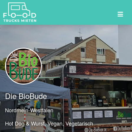
Suchen
nach:
Die BioBude
Nordrhein-Westfalen
Hot Dog & Wurst
Vegan
Vegetarisch