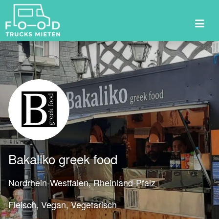
Suchen
nach:
Bakaliko greek food
Nordrhein-Westfalen, Rheinland-Pfalz
Fleisch
Vegan
Vegetarisch