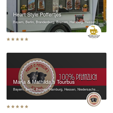
Heart Style Poffertjes
Bayern, Berlin, Brandenburg, Bremen, Hamburg, Hessen, Mecklenburg-Vorpommern, Nordrhein-Westfalen, Rheinland-Pfalz, Saarland, Sachsen, Sachsen-Anhalt, Baden-Württemberg
Marla & Mathilda´s Tourbus
Bayern, Berlin, Bremen, Hamburg, Hessen, Niedersachsen, Nordrhein-Westfalen, Rheinland-Pfalz, Sachsen, Sachsen-Anhalt, Thüringen