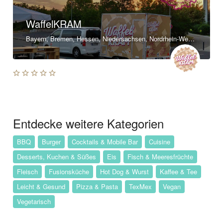
WaffelKRAM
Bayern, Bremen, Hessen, Niedersachsen, Nordrhein-Westfalen, Rheinland-Pfalz, Baden-Württemberg
Entdecke weitere Kategorien
BBQ
Burger
Cocktails & Mobile Bar
Cuisine
Desserts, Kuchen & Süßes
Eis
Fisch & Meeresfrüchte
Fleisch
Fusionsküche
Hot Dog & Wurst
Kaffee & Tee
Leicht & Gesund
Pizza & Pasta
TexMex
Vegan
Vegetarisch