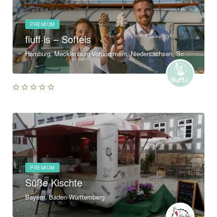
PREMIUM
fluff·is – Softeis
Hamburg, Mecklenburg-Vorpommern, Niedersachsen, Schleswig-Holstein
PREMIUM
Süße Kischte
Bayern, Baden-Württemberg