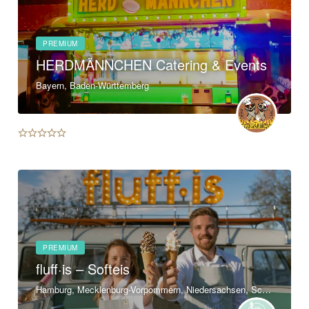
PREMIUM
HERDMÄNNCHEN Catering & Events
Bayern, Baden-Württemberg
PREMIUM
fluff·is – Softeis
Hamburg, Mecklenburg-Vorpommern, Niedersachsen, Schleswig-Holstein