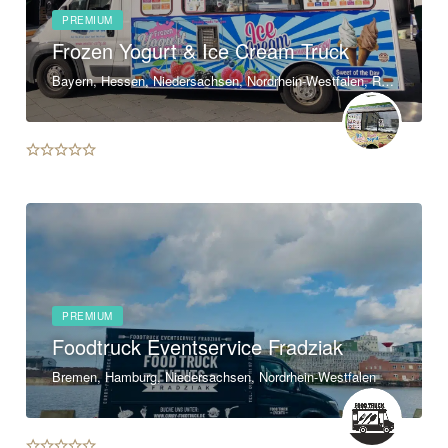
PREMIUM
Frozen Yogurt & Ice Cream Truck
Bayern, Hessen, Niedersachsen, Nordrhein-Westfalen, Rheinland-Pfalz, Baden-Württemberg
PREMIUM
Foodtruck Eventservice Fradziak
Bremen, Hamburg, Niedersachsen, Nordrhein-Westfalen