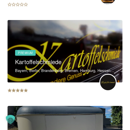
PREMIUM
Kartoffelschmiede
Bayern, Berlin, Brandenburg, Bremen, Hamburg, Hessen, Mecklenburg-Vorpommern, Niedersachsen, Nordrhein-Westfalen, Rheinland-Pfalz, Saarland, Sachsen, Sachsen-Anhalt, Schleswig-Holstein, Thüringen, Baden-Württemberg